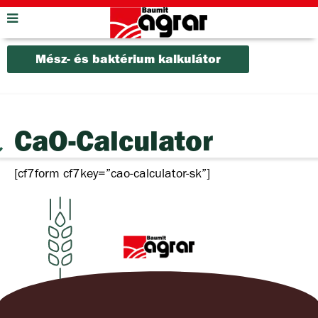
Mész- és baktérium kalkulátor
CaO-Calculator
[cf7form cf7key=”cao-calculator-sk”]