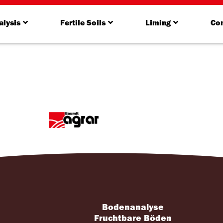
alysis
Fertile Soils
Liming
Con
Bodenanalyse
s
Fruchtbare Böden