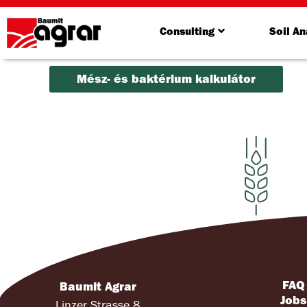
Consulting
Soil An
Mész- és baktérium kalkulátor
FAQ
Baumit Agrar
Job
Linzer Strasse 8