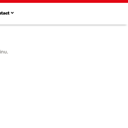
tact
inu.