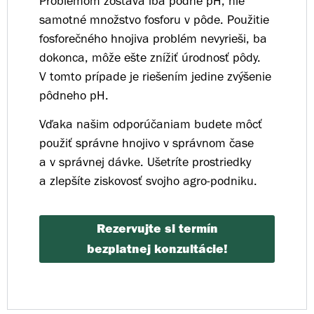
Problémom zostáva iba pôdne pH, nie
samotné množstvo fosforu v pôde. Použitie
fosforečného hnojiva problém nevyrieši, ba
dokonca, môže ešte znížiť úrodnosť pôdy.
V tomto prípade je riešením jedine zvýšenie
pôdneho pH.
Vďaka našim odporúčaniam budete môcť
použiť správne hnojivo v správnom čase
a v správnej dávke. Ušetríte prostriedky
a zlepšíte ziskovosť svojho agro-podniku.
Rezervujte si termín
bezplatnej konzultácie!