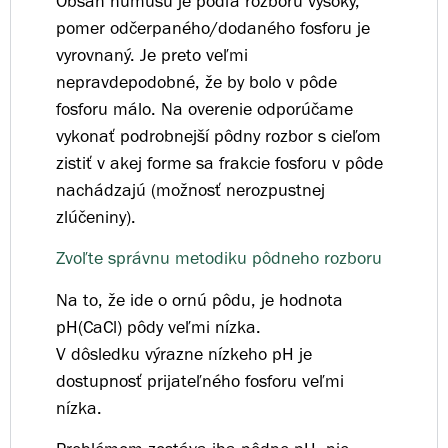
Obsah humusu je podľa rozboru vysoký,
pomer odčerpaného/dodaného fosforu je
vyrovnaný. Je preto veľmi
nepravdepodobné, že by bolo v pôde
fosforu málo. Na overenie odporúčame
vykonať podrobnejší pôdny rozbor s cieľom
zistiť v akej forme sa frakcie fosforu v pôde
nachádzajú (možnosť nerozpustnej
zlúčeniny).
Zvoľte správnu metodiku pôdneho rozboru
Na to, že ide o ornú pôdu, je hodnota
pH(CaCl) pôdy veľmi nízka.
V dôsledku výrazne nízkeho pH je
dostupnosť prijateľného fosforu veľmi
nízka.