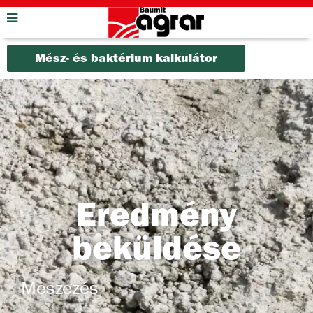
Mész- és baktérium kalkulátor
Eredmény
beküldése
Meszezés