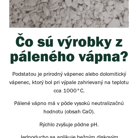
Čo sú výrobky z
páleného vápna?
Podstatou je prírodný vápenec alebo dolomitický
vápenec, ktorý bol pri výpale zahrievaný na teplotu
cca 1000°C.
Pálené vápno má v pôde vysokú neutralizačnú
hodnotu (obsah CaO).
Rýchlo zvyšuje pôdne pH.
Jednoducho sa aplikuje bežným diskovým