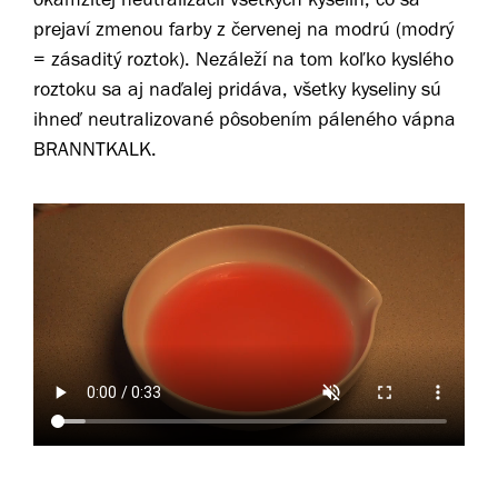
prejaví zmenou farby z červenej na modrú (modrý
= zásaditý roztok). Nezáleží na tom koľko kyslého
roztoku sa aj naďalej pridáva, všetky kyseliny sú
ihneď neutralizované pôsobením páleného vápna
BRANNTKALK.