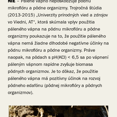
NIE
– Pálené vápno nepoškodzuje pôdnu
mikroflóru a pôdne organizmy. Trojročná štúdia
(2013-2015) „Univerzity prírodných vied a zdrojov
vo Viedni, AT“, ktorá skúmala vplyv použitia
páleného vápna na pôdnu mikroflóru a pôdne
organizmy poukazuje na to, že použitie páleného
vápna nemá žiadne dlhodobé negatívne účinky na
pôdnu mikroflóru a pôdne organizmy. Práve
naopak, na pôdach s pH(KCl) < 6,5 sa po vápnení
páleným vápnom rapídne zvyšuje biomasa
pôdnych organizmov. Je to dôkaz, že použitie
páleného vápna má pozitívny účinok na rozvoj
pôdneho edafónu (pôdnej mikroflóry a pôdnych
organizmov).