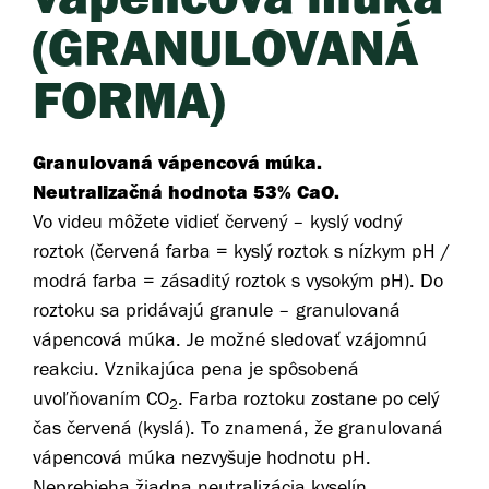
(GRANULOVANÁ
FORMA)
Granulovaná vápencová múka.
Neutralizačná hodnota 53% CaO.
Vo videu môžete vidieť červený – kyslý vodný
roztok (červená farba = kyslý roztok s nízkym pH /
modrá farba = zásaditý roztok s vysokým pH). Do
roztoku sa pridávajú granule – granulovaná
vápencová múka. Je možné sledovať vzájomnú
reakciu. Vznikajúca pena je spôsobená
uvoľňovaním CO
. Farba roztoku zostane po celý
2
čas červená (kyslá). To znamená, že granulovaná
vápencová múka nezvyšuje hodnotu pH.
Neprebieha žiadna neutralizácia kyselín.