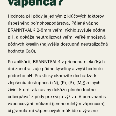
vápenca?
Hodnota pH pôdy je jedným z kľúčových faktorov
úspešného poľnohospodárstva. Pálené vápno
BRANNTKALK 2-8mm veľmi rýchlo zvyšuje pôdne
pH, a dokáže neutralizovať veľmi veľké množstvá
pôdnych kyselín (najvyššia dostupná neutralizačná
hodnota CaO).
Po aplikácii, BRANNTKALK v priebehu niekoľkých
dní zneutralizuje pôdne kyseliny a zvýši hodnotu
pôdneho pH. Prakticky okamžite dochádza k
zlepšeniu dostupnosti (N), (P), (K), (Mg) a iných
živín, ktoré tak rasliny dokážu plnohodnotne
odčerpávať z pôdy pre svoju výživu. V porovnaní s
vápencovými múkami (jemne mletým vápencom),
či granulátmi vápencových múk ide o výrazne