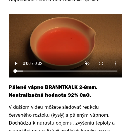
Pálené vápno BRANNTKALK 2-8mm.
Neutralizačná hodnota 92% CaO.
V ďalšom videu môžete sledovať reakciu
červeného roztoku (kyslý) s páleným vápnom.
Dochádza k nárastu objemu, zvýšeniu teploty a
okamžitej neutralizácii všetkých kyselín, čo sa