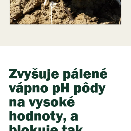
Zvyšuje pálené
vápno pH pôdy
na vysoké
hodnoty, a
blokuje tak