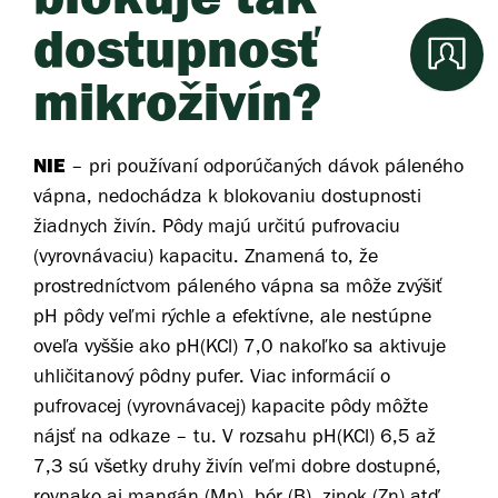
dostupnosť
mikroživín?
NIE
– pri používaní odporúčaných dávok páleného
vápna, nedochádza k blokovaniu dostupnosti
žiadnych živín. Pôdy majú určitú pufrovaciu
(vyrovnávaciu) kapacitu. Znamená to, že
prostredníctvom páleného vápna sa môže zvýšiť
pH pôdy veľmi rýchle a efektívne, ale nestúpne
oveľa vyššie ako pH(KCl) 7,0 nakoľko sa aktivuje
uhličitanový pôdny pufer. Viac informácií o
pufrovacej (vyrovnávacej) kapacite pôdy môžte
nájsť na odkaze – tu. V rozsahu pH(KCl) 6,5 až
7,3 sú všetky druhy živín veľmi dobre dostupné,
rovnako aj mangán (Mn), bór (B), zinok (Zn) atď.