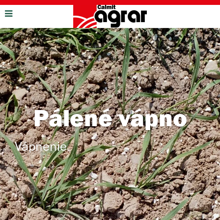
Pálené vápno
Vápnenie