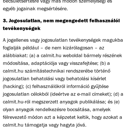
becsületsértésre vagy más módon személyiségi és
egyéb jogainak megsértésére.
3. Jogosulatlan, nem megengedett felhasználói
tevékenységek
A jogellenes vagy jogosulatlan tevékenységek magukba
foglalják például – de nem kizárólagosan – az
alábbiakat: (a) a calmit.hu weboldal bármely részének
módosítása, adaptációja vagy visszafejtése; (b) a
calmit.hu számítástechnikai rendszerébe történő
jogosulatlan behatolási vagy behatolási kísérlet
(hacking); (c) felhasználókról információ gyűjtése
jogosulatlan célokból (ideértve az e-mail címeket); (d) a
calmit.hu-ról megszerzett anyagok publikálása; és (e)
olyan anyagok rendelkezésre bocsátása, amelyek
félrevezető módon azt a képzetet keltik, hogy azokat a
calmit.hu támogatja vagy hagyta jóvá.