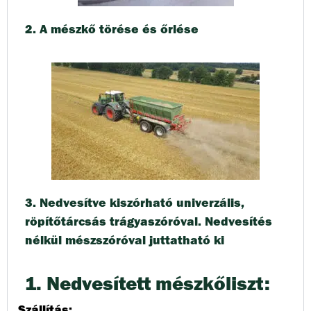
2. A mészkő törése és őrlése
3. Nedvesítve kiszórható univerzális,
röpítőtárcsás trágyaszóróval. Nedvesítés
nélkül mészszóróval juttatható ki
1. Nedvesített mészkőliszt:
Szállítás: