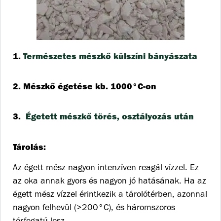
1.
Természetes mészkő külszíni bányászata
2. Mészkő égetése kb. 1000°C-on
3.
Égetett mészkő törés, osztályozás után
Tárolás:
Az égett mész nagyon intenzíven reagál vízzel. Ez
az oka annak gyors és nagyon jó hatásának. Ha az
égett mész vízzel érintkezik a tárolótérben, azonnal
nagyon felhevül (>200°C), és háromszoros
térfogatú lesz.