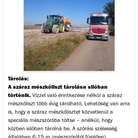
Tárolás:
A száraz mészkőliszt tárolása silóban
történik.
Vízzel való érintkezése nélkül a száraz
mészkőliszt több évig tárolható. Lehetőség van arra
is, hogy a száraz mészkőlisztet közvetlenül a
speciális mészszóróba töltse – anélkül, hogy
közben silóban tárolná be. A szórási szélesség
általában 6-15 m (mészszórótól függően)