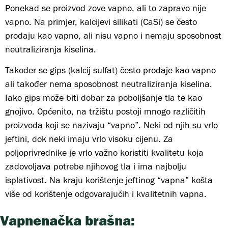
Ponekad se proizvod zove vapno, ali to zapravo nije
vapno. Na primjer, kalcijevi silikati (CaSi) se često
prodaju kao vapno, ali nisu vapno i nemaju sposobnost
neutraliziranja kiselina.
Također se gips (kalcij sulfat) često prodaje kao vapno
ali također nema sposobnost neutraliziranja kiselina.
Iako gips može biti dobar za poboljšanje tla te kao
gnojivo. Općenito, na tržištu postoji mnogo različitih
proizvoda koji se nazivaju “vapno”. Neki od njih su vrlo
jeftini, dok neki imaju vrlo visoku cijenu. Za
poljoprivrednike je vrlo važno koristiti kvalitetu koja
zadovoljava potrebe njihovog tla i ima najbolju
isplativost. Na kraju korištenje jeftinog “vapna” košta
više od korištenje odgovarajućih i kvalitetnih vapna.
Vapnenačka brašna: