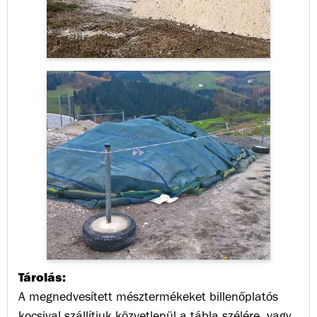
Tárolás:
A megnedvesített mésztermékeket billenőplatós
kocsival szállítjuk közvetlenül a tábla szélére, vagy