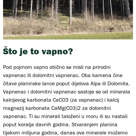
Što je to vapno?
Pod pojmom vapno obično se misli na prirodni
vapnenac ili dolomitni vapnenac. Oba kamena čine
čitave planinske lance poput dijelova Alpa ili Dolomita.
Vapnenac i dolomitni vapnenac sastoje se od minerala
kalcijevog karbonata CaCO3 (za vapnenac) i kalcij
magnezij karbonata CaMg(CO3)2 za dolomitni
vapnenac. Ti su minerali taloženi u moru ili su nastali
poput koralja davnih godina. Stvaranjem planina
tijekom milijuna godina, danas ove minerale možemo