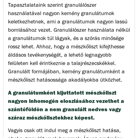
Tapasztalataink szerint granulálószer
használatával nagyon kemény granulátumok
keletkezhetnek, ami a granulátumok nagyon lassú
bomlásához vezet. Granulálószer használata nélkül
a granulátumok túl lágyak, és a szórás minősége
rossz lehet. Ahhoz, hogy a mészkőliszt kifejthesse
áldásos tevékenységét, a lehető legnagyobb
felületen kell érintkeznie a talajrészecskékkel.
Granulált formájában, kemény granulátumként a
mészkőliszt hatásossága akadályokba ütközhet.
A granulátumként kijuttatott mészkőliszt
nagyon inhomogén eloszlásához vezethet a
szántóföldön a nem granulált nedves vagy
száraz mészkőlisztekhez képest.
Vagyis csak ott indul meg a mészkőliszt hatása,