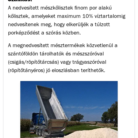
A nedvesített mészkőlisztek finom por alakú
kőlisztek, amelyeket maximum 10% víztartalomig
nedvesítenek meg, hogy elkerüljék a túlzott
porképződést a szórás közben.
A megnedvesített mésztermékek közvetlenül a
szántóföldön tárolhatók és mészszóróval
(csigás/röpítőtárcsás) vagy trágyaszóróval
(röpítőtányéros) jó eloszlásban teríthetők.