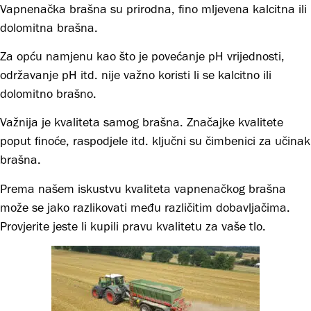
Vapnenačka brašna su prirodna, fino mljevena kalcitna ili
dolomitna brašna.
Za opću namjenu kao što je povećanje pH vrijednosti,
održavanje pH itd. nije važno koristi li se kalcitno ili
dolomitno brašno.
Važnija je kvaliteta samog brašna. Značajke kvalitete
poput finoće, raspodjele itd. ključni su čimbenici za učinak
brašna.
Prema našem iskustvu kvaliteta vapnenačkog brašna
može se jako razlikovati među različitim dobavljačima.
Provjerite jeste li kupili pravu kvalitetu za vaše tlo.