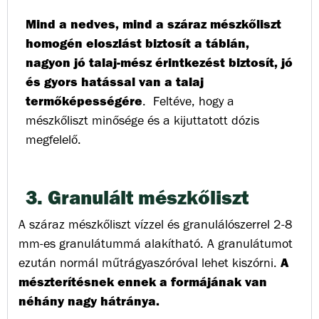
Mind a nedves, mind a száraz mészkőliszt
homogén eloszlást biztosít a táblán,
nagyon jó talaj-mész érintkezést biztosít, jó
és gyors hatással van a talaj
termőképességére
.
Feltéve, hogy a
mészkőliszt minősége és a kijuttatott dózis
megfelelő.
3. Granulált mészkőliszt
A száraz mészkőliszt vízzel és granulálószerrel 2-8
mm-es granulátummá alakítható. A granulátumot
A
ezután normál műtrágyaszóróval lehet kiszórni.
mészterítésnek ennek a formájának van
néhány nagy hátránya.