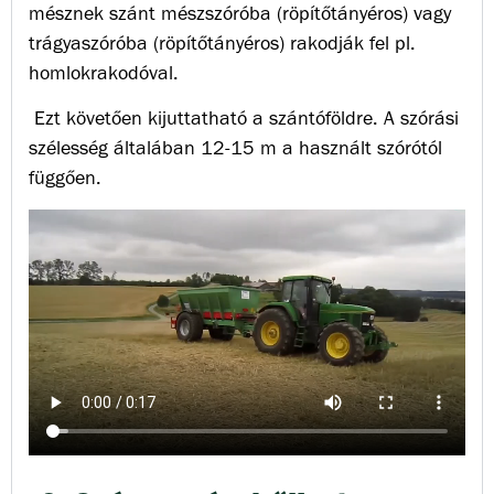
mésznek szánt mészszóróba (röpítőtányéros) vagy
trágyaszóróba (röpítőtányéros) rakodják fel pl.
homlokrakodóval.
Ezt követően kijuttatható a szántóföldre. A szórási
szélesség általában 12-15 m a használt szórótól
függően.