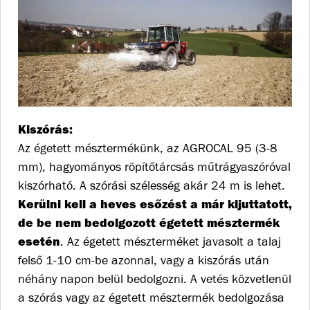
Kiszórás:
Az égetett mésztermékünk, az AGROCAL 95 (3-8
mm), hagyományos röpítőtárcsás műtrágyaszóróval
kiszórható. A szórási szélesség akár 24 m is lehet.
Kerülni kell a heves esőzést a már kijuttatott,
de be nem bedolgozott égetett mésztermék
esetén
. Az égetett mészterméket javasolt a talaj
felső 1-10 cm-be azonnal, vagy a kiszórás után
néhány napon belül bedolgozni. A vetés közvetlenül
a szórás vagy az égetett mésztermék bedolgozása