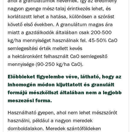
ahol a granulátumok hevernek. Így az eredmény
nagyon gyenge mész-talaj érintkezés lehet, és
korlátozott lehet a hatása, különösen a szórást
követő első években. A granulátum magas ára
miatt a gazdálkodók általában csak 200-500
kg/ha mennyiséget használnak fel. 45-50% CaO
semlegesítési érték mellett kevés
a
hektáronként
felhasznált CaO semlegesítő
mennyisége (90-250 kg/ha CaO).
Előbbieket figyelembe véve, látható, hogy az
inhomogén módon kijuttatott és granulált
formájú mészkőliszt
általában nem a legjobb
meszezési forma.
Használható gyepen, ahol nem lehet mészszórót
használni, például a nagyon meredek
domboldalakon. Meredek szántóföldeken