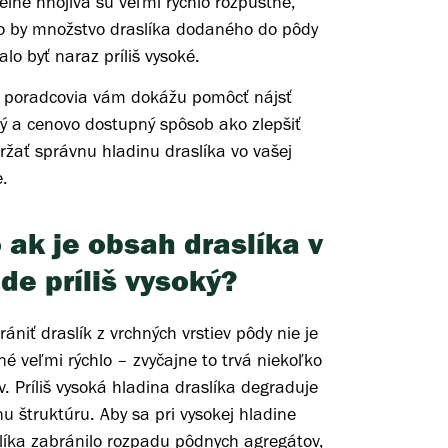
elné hnojivá sú veľmi rýchlo rozpustné,
o by množstvo draslíka dodaného do pôdy
lo byť naraz príliš vysoké.
 poradcovia vám dokážu pomôcť nájsť
ý a cenovo dostupný spôsob ako zlepšiť
ržať správnu hladinu draslíka vo vašej
.
 ak je obsah draslíka v
de príliš vysoký?
rániť draslík z vrchných vrstiev pôdy nie je
é veľmi rýchlo – zvyčajne to trvá niekoľko
v. Príliš vysoká hladina draslíka degraduje
u štruktúru. Aby sa pri vysokej hladine
líka zabránilo rozpadu pôdnych agregátov,