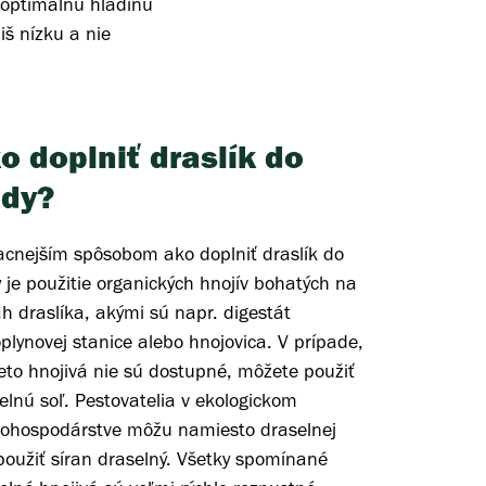
 optimálnu hladinu
liš nízku a nie
o doplniť draslík do
dy?
acnejším spôsobom ako doplniť draslík do
 je použitie organických hnojív bohatých na
h draslíka, akými sú napr. digestát
oplynovej stanice alebo hnojovica. V prípade,
ieto hnojivá nie sú dostupné, môžete použiť
elnú soľ. Pestovatelia v ekologickom
ohospodárstve môžu namiesto draselnej
 použiť síran draselný. Všetky spomínané