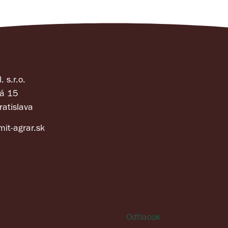
. s.r.o.
á 15
atislava
mit-agrar.sk
Odtlacok