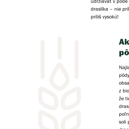
udržiavať v pôde
draslíka – nie prí
príliš vysokú!
Ak
pô
Najl
pôdy
obsa
z bi
že t
dras
poľn
soli