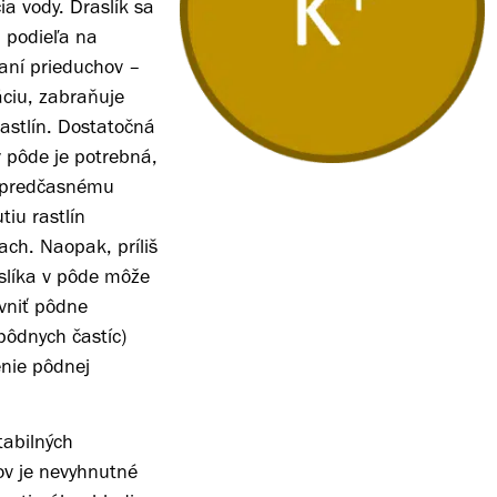
cia vody. Draslík sa
 podieľa na
raní prieduchov –
áciu, zabraňuje
astlín. Dostatočná
v pôde je potrebná,
o predčasnému
iu rastlín
ach. Naopak, príliš
slíka v pôde môže
yvniť pôdne
pôdnych častíc)
enie pôdnej
tabilných
ov je nevyhnutné