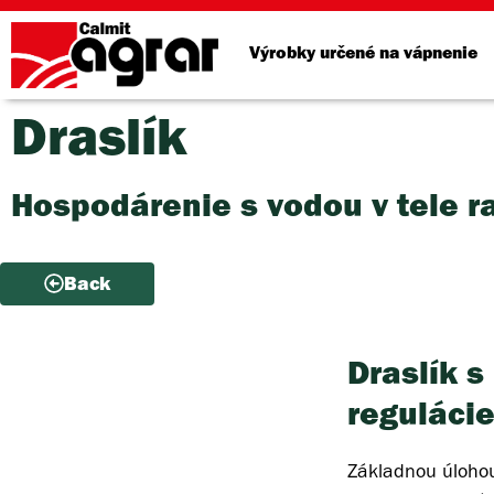
Výrobky určené na vápnenie
Draslík
Hospodárenie s vodou v tele ra
Back
Draslík s
reguláci
Základnou úlohou 