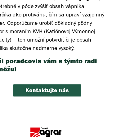
otrebné v pôde zvýšiť obsah vápnika
rčíka ako protiváhu, čím sa upraví vzájomný
r. Odporúčame urobiť dôkladný pôdny
or s meraním KVK (Katiónovej Výmennej
city) – ten umožní potvrdiť či je obsah
líka skutočne nadmerne vysoký.
i poradcovia vám s týmto radi
môžu!
Kontaktujte nás