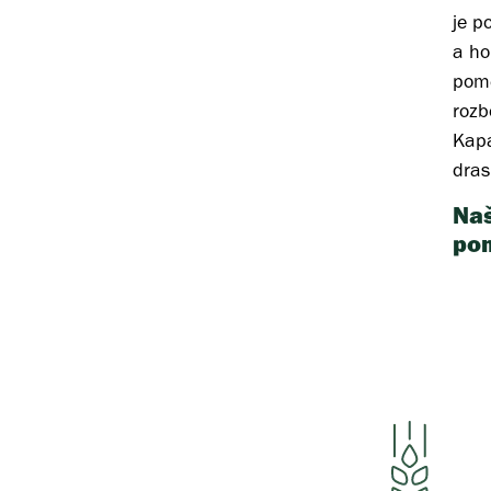
je p
a ho
pome
rozb
Kapa
dras
Naš
po