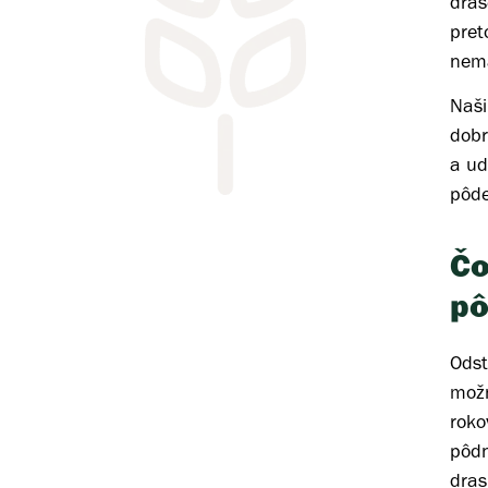
dras
pret
nema
Naši
dobr
a ud
pôde
Čo
pô
Odst
možn
roko
pôdn
dras