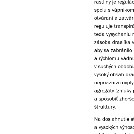
rastliny je regulá
spolu s vápnikom
otváraní a zatvá
reguluje transpir
teda vysychaniu r
zásoba draslíka 
aby sa zabránil
a rýchlemu vädnut
v suchých obdobi
vysoký obsah dra
nepriaznivo ovpl
agregáty (zhluky 
a spôsobiť zhorš
štruktúry.
Na dosiahnutie s
a vysokých výnos