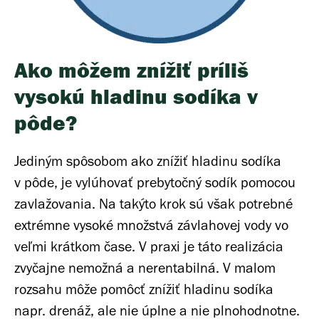
Ako môžem znížiť príliš
vysokú hladinu sodíka v
pôde?
Jediným spôsobom ako znížiť hladinu sodíka
v pôde, je vylúhovať prebytočný sodík pomocou
zavlažovania. Na takýto krok sú však potrebné
extrémne vysoké množstvá závlahovej vody vo
veľmi krátkom čase. V praxi je táto realizácia
zvyčajne nemožná a nerentabilná. V malom
rozsahu môže pomôcť znížiť hladinu sodíka
napr. drenáž, ale nie úplne a nie plnohodnotne.