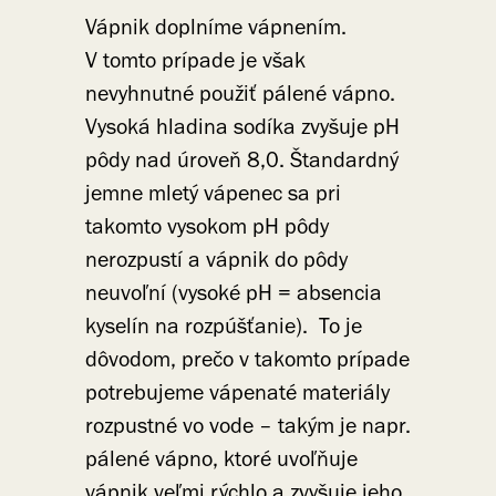
Vápnik doplníme vápnením.
V tomto prípade je však
nevyhnutné použiť pálené vápno.
Vysoká hladina sodíka zvyšuje pH
pôdy nad úroveň 8,0. Štandardný
jemne mletý vápenec sa pri
takomto vysokom pH pôdy
nerozpustí a vápnik do pôdy
neuvoľní (vysoké pH = absencia
kyselín na rozpúšťanie). To je
dôvodom, prečo v takomto prípade
potrebujeme vápenaté materiály
rozpustné vo vode – takým je napr.
pálené vápno, ktoré uvoľňuje
vápnik veľmi rýchlo a zvyšuje jeho