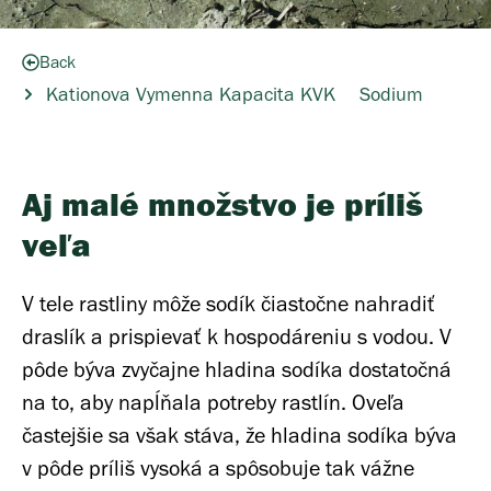
Back
Kationova Vymenna Kapacita KVK
Sodium
Aj malé množstvo je príliš
veľa
V tele rastliny môže sodík čiastočne nahradiť
draslík a prispievať k hospodáreniu s vodou. V
pôde býva zvyčajne hladina sodíka dostatočná
na to, aby napĺňala potreby rastlín. Oveľa
častejšie sa však stáva, že hladina sodíka býva
v pôde príliš vysoká a spôsobuje tak vážne