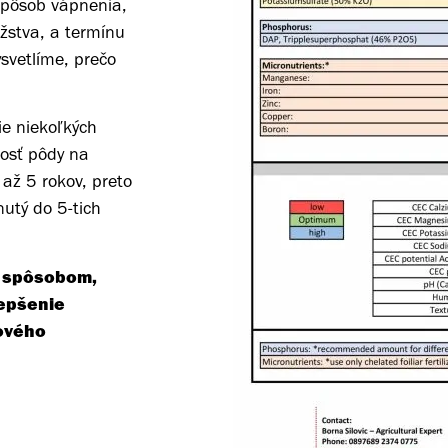
spôsob vápnenia,
stva, a termínu
svetlíme, prečo
e niekoľkých
nosť pôdy na
až 5 rokov, preto
nutý do 5-tich
 spôsobom,
lepšenie
kového