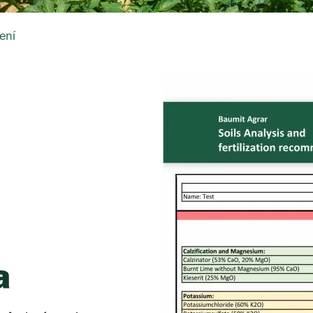
ení
a