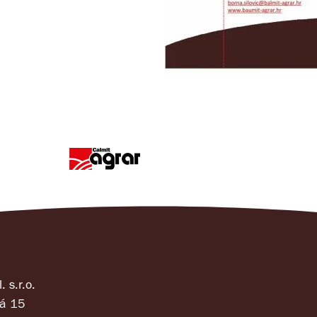
. s.r.o.
á 15