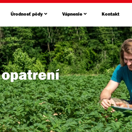
Úrodnosť pôdy
Vápnenie
Kontakt
 opatrení