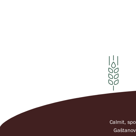
Calmit, spol
Gaštanov