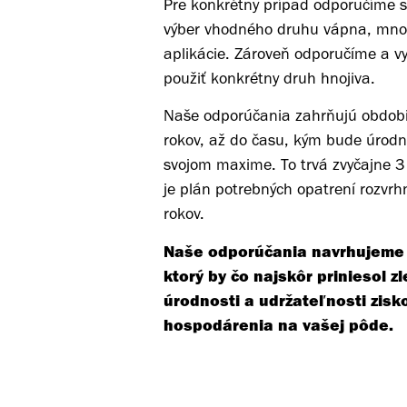
Pre konkrétny prípad odporučíme 
výber vhodného druhu vápna, množ
aplikácie. Zároveň odporučíme a vy
použiť konkrétny druh hnojiva.
Naše odporúčania zahrňujú obdobi
rokov, až do času, kým bude úrod
svojom maxime. To trvá zvyčajne 3 
je plán potrebných opatrení rozvrh
rokov.
Naše odporúčania navrhujeme
ktorý by čo najskôr priniesol z
úrodnosti a udržateľnosti zis
hospodárenia na vašej pôde.