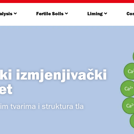
alysis
Fertile Soils
Liming
Con
ki izmjenjivački
et
m tvarima i struktura tla