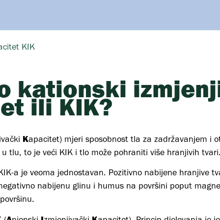
acitet KIK
to kationski izmjenj
et ili KIK?
K
ivački
apacitet) mjeri sposobnost tla za zadržavanjem i ot
 tlu, to je veći KIK i tlo može pohraniti više hranjivih tvari
KIK-a je veoma jednostavan. Pozitivno nabijene hranjive tvar
egativno nabijenu glinu i humus na površini poput magneta
površinu.
K
A
I
K
(
nionski
zmjenjivački
apacitet). Princip djelovanja je