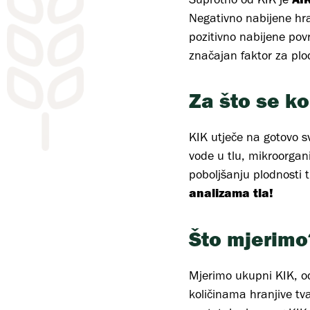
Negativno nabijene hran
pozitivno nabijene pov
značajan faktor za plod
Za što se ko
KIK utječe na gotovo sv
vode u tlu, mikroorgani
poboljšanju plodnosti tl
analizama tla!
Što mjerimo
Mjerimo ukupni KIK, od
količinama hranjive tva