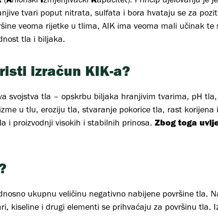
jive tvari poput nitrata, sulfata i bora hvataju se za pozit
ršine veoma rijetke u tlima, AIK ima veoma mali učinak te
nost tla i biljaka.
risti izračun KIK-a?
a svojstva tla – opskrbu biljaka hranjivim tvarima, pH tla,
zme u tlu, eroziju tla, stvaranje pokorice tla, rast korijena
Zbog toga uvij
a i proizvodnji visokih i stabilnih prinosa.
?
nosno ukupnu veličinu negativno nabijene površine tla. N
ri, kiseline i drugi elementi se prihvaćaju za površinu tla. 