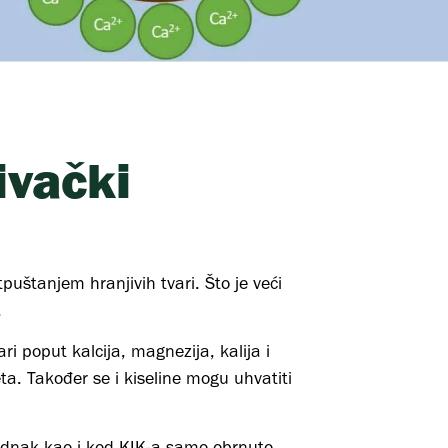
ivački
puštanjem hranjivih tvari. Što je veći
.
i poput kalcija, magnezija, kalija i
. Također se i kiseline mogu uhvatiti
 jednak kao i kod KIK-a samo obrnuto.