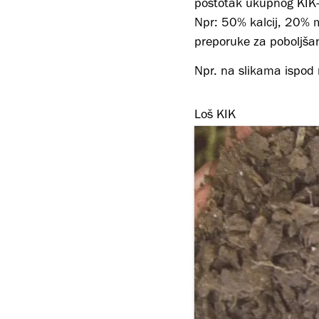
postotak ukupnog KIK-
Npr: 50% kalcij, 20% m
preporuke za poboljšan
Npr. na slikama ispod m
Loš KIK