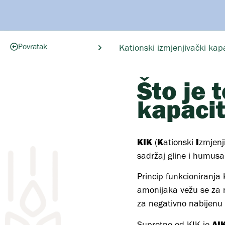
Povratak
Kationski izmjenjivački kap
Što je 
kapacit
KIK
K
I
(
ationski
zmjenj
sadržaj gline i humusa u
Princip funkcioniranja 
amonijaka vežu se za n
za negativno nabijenu 
AI
Suprotno od KIK je