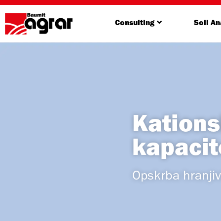
Consulting
Soil An
Kations
kapacit
Opskrba hranjivi