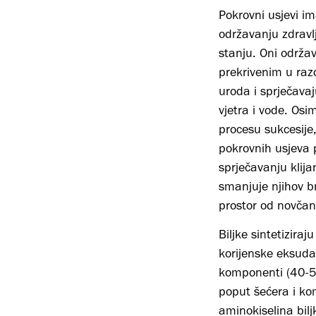
Pokrovni usjevi i
održavanju zdravl
stanju. Oni održav
prekrivenim u ra
uroda i sprječavaj
vjetra i vode. Osi
procesu sukcesije,
pokrovnih usjeva
sprječavanju klija
smanjuje njihov br
prostor od novčan
Biljke sintetiziraj
korijenske eksudat
komponenti (40-5
poput šećera i k
aminokiselina biljk