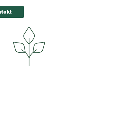
takt
Otisak