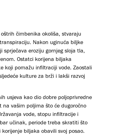
d oštrih čimbenika okoliša, stvaraju
transpiraciju. Nakon uginuća biljke
i sprječava eroziju gornjeg sloja tla,
enom. Ostatci korijena biljaka
e koji pomažu infiltraciji vode. Zaostali
sljedeće kulture za brži i lakši razvoj
vnih usjeva kao dio dobre poljoprivredne
st na vašim poljima što će dugoročno
žavanja vode, stopu infiltracije i
obar učinak, periode treba skratiti što
 korijenje biljaka obavili svoj posao.