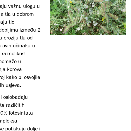
maju važnu ulogu u
ja tla u dobrom
aju tlo
zdobljima između 2
u eroziju tla od
m ovih učinaka u
 raznolikost
 pomaže u
nja korova i
oj kako bi osvojile
ih usjeva.
u i oslobađaju
e različitih
0% fotosintata
ompleksa
e potiskuju dolje i