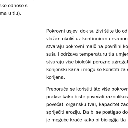
tske odnose s
ma u tlu).
Pokrovni usjevi dok su živi štite tlo o
vlažan okoliš uz kontinuiranu evapon
stvaraju pokrovni malč na površini koj
sušu i održava temperaturu tla umjer
stvaraju više biološki porozne agregat
korijenski kanali mogu se koristiti za 
korijena.
Preporuča se koristiti što više pokro
prakse kako biste povećali raznoliko
povećati organsku tvar, kapacitet zadr
spriječiti eroziju. Da bi se postigao d
je moguće kraće kako bi biologija tla i