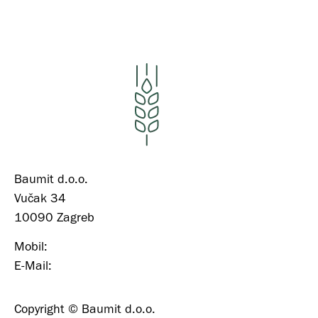
Baumit d.o.o.
Vučak 34
10090 Zagreb
Mobil:
+43 (0) 664 8272 087
E-Mail:
borna.silovic@baumit-agrar.hr
Copyright © Baumit d.o.o.
Postavke