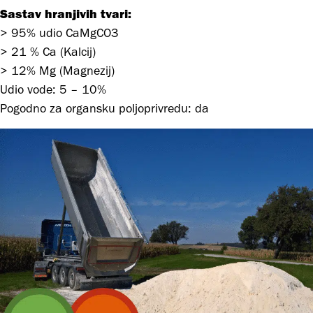
Sastav hranjivih tvari:
> 95% udio CaMgCO3
> 21 % Ca (Kalcij)
> 12% Mg (Magnezij)
Udio vode: 5 – 10%
Pogodno za organsku poljoprivredu: da