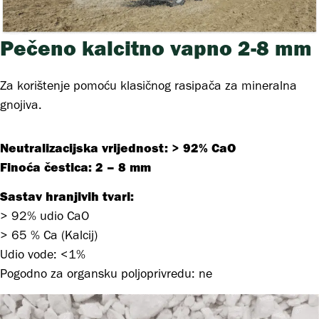
Pečeno kalcitno vapno 2-8 mm
Za korištenje pomoću klasičnog rasipača za mineralna
gnojiva.
Neutralizacijska vrijednost:
> 92% CaO
Finoća čestica
: 2 – 8 mm
Sastav hranjivih tvari:
> 92% udio CaO
> 65 % Ca (Kalcij)
Udio vode: <1%
Pogodno za organsku poljoprivredu: ne