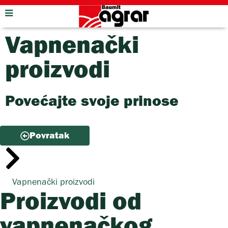
Vapnenački
proizvodi
Povećajte svoje prinose
Povratak
Vapnenački proizvodi
Proizvodi od
vapnenačkog