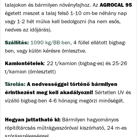
AGROCAL 95
talajokon és bármilyen növényfajhoz. Az
égetett meszet a talaj felső 1-10 cm-be néhány nap
vagy 1-2 hét múlva kell bedolgozni (ha nem esős,
nedves az időjárás).
Szállítás:
1090 kg/BB-ben
, 4 füllel ellátott bigbag-
ben, vagy külön kérésre ömlesztve.
Kamiontételek
: 22 t/kamion (bigbag-es) és 25-26
t/kamion (ömlesztett)
Tárolás:
A nedvességgel történő bármilyen
érintkezést meg kell akadályozni!
Sértetlen UV és
vízálló bigbag-ben 4-6 hónapig megörzi minőségét.
Hogyan juttatható ki:
Bármilyen hagyományos
röpítőtárcsás műtrágyaszóróval kiszórható, 24 m-es
szórásszélességgel.