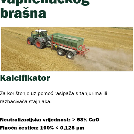
brašna
Kalcifikator
Za korištenje uz pomoć rasipača s tanjurima ili
razbacivača stajnjaka.
Neutralizacijska vrijednost:
> 53% CaO
Finoća čestica: 100% < 0,125 µm