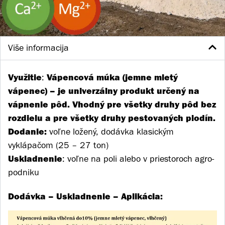
Više informacija
Využitie
Vápencová múka (jemne mletý
:
vápenec) – je univerzálny produkt určený na
vápnenie pôd. Vhodný pre všetky druhy pôd bez
rozdielu a pre všetky druhy pestovaných plodín.
Dodanie
:
voľne ložený, dodávka klasickým
vyklápačom (25 – 27 ton)
Uskladnenie
:
voľne na poli alebo v priestoroch agro-
podniku
Dodávka – Uskladnenie – Aplikácia: