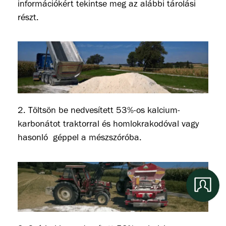
információkért tekintse meg az alábbi tárolási
részt.
2. Töltsön be nedvesített 53%-os kalcium-
karbonátot traktorral és homlokrakodóval vagy
hasonló géppel a mészszóróba.