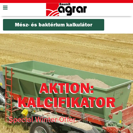
Mész- és baktérium kalkulátor
AKTION:
KALCIFIKATOR
Special Winter-Offer