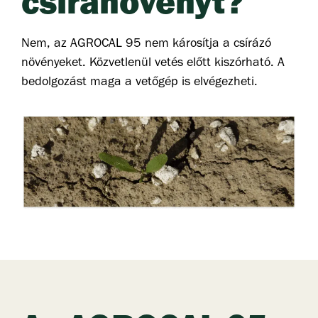
csíranövényt?
Nem, az AGROCAL 95 nem károsítja a csírázó
növényeket. Közvetlenül vetés előtt kiszórható. A
bedolgozást maga a vetőgép is elvégezheti.