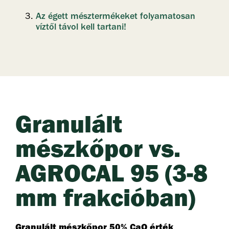
Az égett mésztermékeket folyamatosan
víztől távol kell tartani!
Granulált
mészkőpor vs.
AGROCAL 95 (3-8
mm frakcióban)
Granulált mészkőpor 50% CaO érték