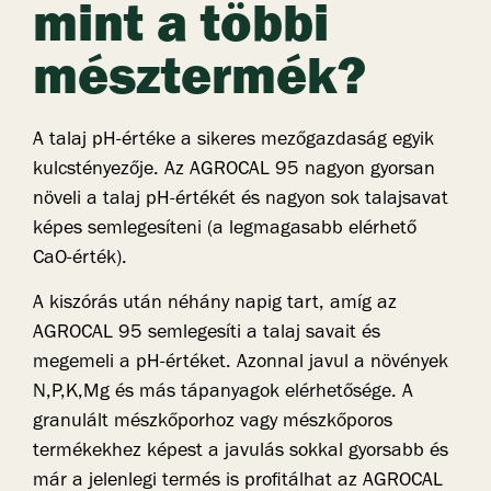
mint a többi
mésztermék?
A talaj pH-értéke a sikeres mezőgazdaság egyik
kulcstényezője. Az AGROCAL 95 nagyon gyorsan
növeli a talaj pH-értékét és nagyon sok talajsavat
képes semlegesíteni (a legmagasabb elérhető
CaO-érték).
A kiszórás után néhány napig tart, amíg az
AGROCAL 95 semlegesíti a talaj savait és
megemeli a pH-értéket. Azonnal javul a növények
N,P,K,Mg és más tápanyagok elérhetősége. A
granulált mészkőporhoz vagy mészkőporos
termékekhez képest a javulás sokkal gyorsabb és
már a jelenlegi termés is profitálhat az AGROCAL