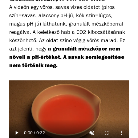
A videón egy vörös, savas vizes oldatot (piros
szín=savas, alacsony pH-jú, kék szín=lúgos,
magas pH-jú) láthatunk, granulált mészkőporral
reagálva. A keletkező hab a CO2 kibocsátásának
köszönhető. Az oldat színe végig vörös marad. Ez
a granulált mészkőpor nem
azt jelenti, hogy
növeli a pH-értéket. A savak semlegesítése
nem történik meg.