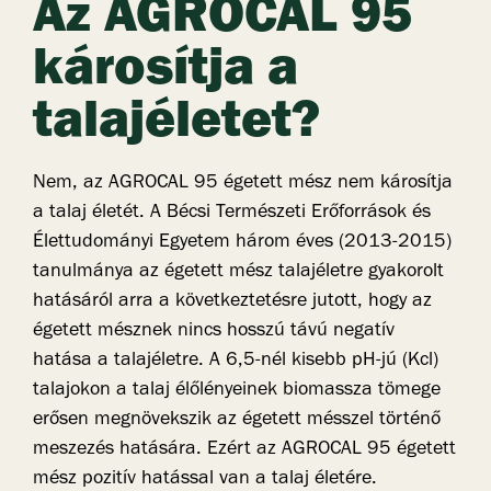
Az AGROCAL 95
károsítja a
talajéletet?
Nem, az AGROCAL 95 égetett mész nem károsítja
a talaj életét. A Bécsi Természeti Erőforrások és
Élettudományi Egyetem három éves (2013-2015)
tanulmánya az égetett mész talajéletre gyakorolt
hatásáról arra a következtetésre jutott, hogy az
égetett mésznek nincs hosszú távú negatív
hatása a talajéletre. A 6,5-nél kisebb pH-jú (Kcl)
talajokon a talaj élőlényeinek biomassza tömege
erősen megnövekszik az égetett mésszel történő
meszezés hatására. Ezért az AGROCAL 95 égetett
mész pozitív hatással van a talaj életére.