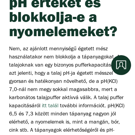
pH értéket és
blokkolja-e a
nyomelemeket?
Nem, az ajánlott mennyiségű égetett mész
használatakor nem blokkolja a tápanyagokat. A
talajoknak van egy bizonyos pufferkapacitása. Ez
azt jelenti, hogy a talaj pH-ja égetett mésszel
gyorsan és hatékonyan növelhető, de a pH(KCl)
7,0-nál nem megy sokkal magasabbra, mert a
karbonátos talajpuffer aktívvá válik. A talaj puffer
kapacitásáról
itt talál
további információt. pH(KCl)
6,5 és 7,3 között minden tápanyag nagyon jól
elérhető, a nyomelemek is, mint a mangán, bór,
cink stb. A tápanyagok elérhetőségéről és pH-