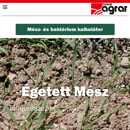
Mész- és baktérium kalkulátor
Égetett Mész
Talajmeszezés