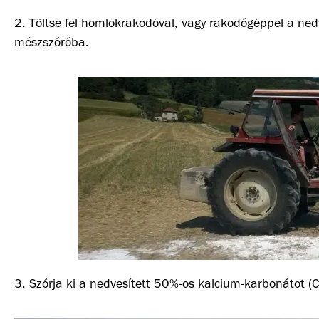
2. Töltse fel homlokrakodóval, vagy rakodógéppel a nedv
mészszóróba.
3. Szórja ki a nedvesített 50%-os kalcium-karbonátot (