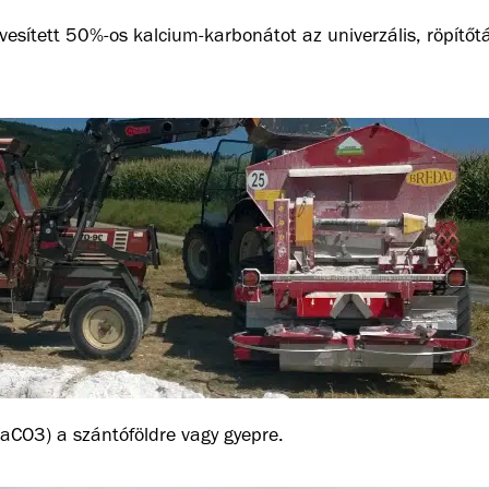
esített 50%-os kalcium-karbonátot az univerzális, röpítőtá
CaCO3) a szántóföldre vagy gyepre.