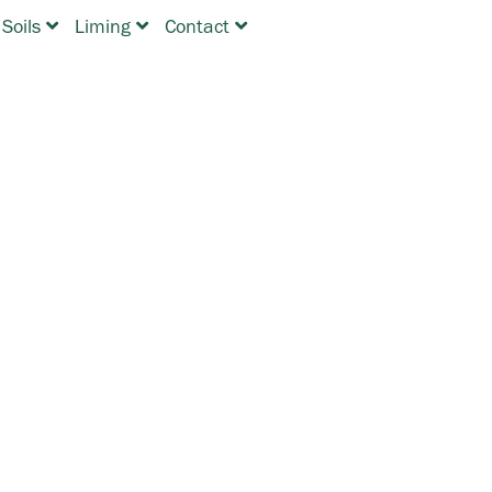
 Soils
Liming
Contact