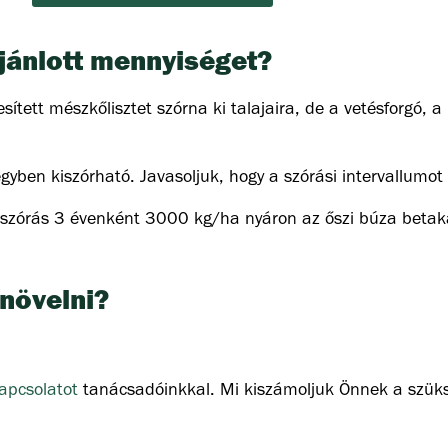
ajánlott mennyiséget?
ített mészkőlisztet szórna ki talajaira, de a vetésforgó,
yben kiszórható. Javasoljuk, hogy a szórási intervallumot
 szórás 3 évenként 3000 kg/ha nyáron az őszi búza betak
 növelni?
kapcsolatot
tanácsadóinkkal. Mi kiszámoljuk Önnek a szük