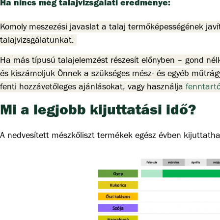
Ha nincs még talajvizsgálati eredménye:
Komoly meszezési javaslat a talaj termőképességének jav
talajvizsgálatunkat.
Ha más típusú talajelemzést részesít előnyben – gond nél
és kiszámoljuk Önnek a szükséges mész- és egyéb műtrág
fenti hozzávetőleges ajánlásokat, vagy használja
fenntart
Mi a legjobb kijuttatási idő?
A nedvesített mészkőliszt termékek egész évben kijuttatha