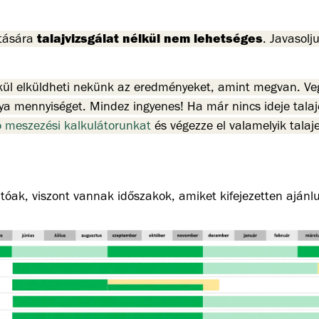
talajvizsgálat nélkül nem lehetséges
ítására
. Javasolj
kül elküldheti nekünk az eredményeket, amint megvan. Veg
ya mennyiséget. Mindez ingyenes! Ha már
nincs ideje tala
ó meszezési kalkulátorunkat
és végezze el valamelyik talaj
tóak, viszont vannak időszakok, amiket kifejezetten ajánl