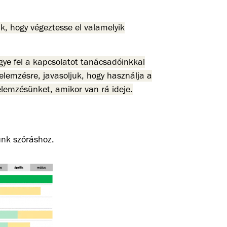
uk, hogy végeztesse el valamelyik
ye fel a kapcsolatot tanácsadóinkkal
jelemzésre, javasoljuk, hogy használja a
elemzésünket, amikor van rá ideje.
unk szóráshoz.