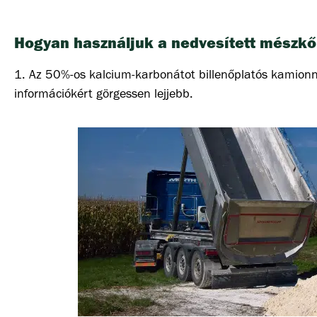
Hogyan használjuk a nedvesített mészkől
1. Az 50%-os kalcium-karbonátot billenőplatós kamionnal
információkért görgessen lejjebb.