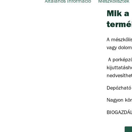
Általános Információ
Mészkőlisztek
Mik a
termé
A mészkőli
vagy dolom
A porképző
kijuttatás
nedvesíthet
Depózható k
Nagyon kön
BIOGAZDÁL