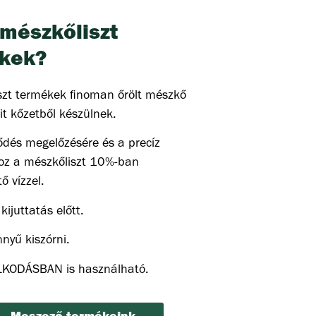
 mészkőliszt
kek?
szt termékek finoman őrölt mészkő
it kőzetből készülnek.
dés megelőzésére és a precíz
hoz a mészkőliszt 10%-ban
ő vízzel.
ijuttatás előtt.
nyű kiszórni.
KODÁSBAN is használható.
Meszező termékeink