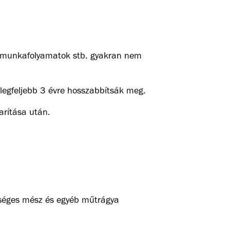
 a munkafolyamatok stb. gyakran nem
 legfeljebb 3 évre hosszabbítsák meg.
arítása után.
séges mész és egyéb műtrágya