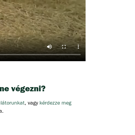
tne végezni?
ulátorunkat
, vagy
kérdezze meg
a.