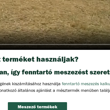
t terméket használjak?
an, így fenntartó meszezést szere
égének kiszámításához használja
fenntartó meszezés kalk
vonatkozó általános ajánlást a mésztermék menüben találj
Meszező termékek