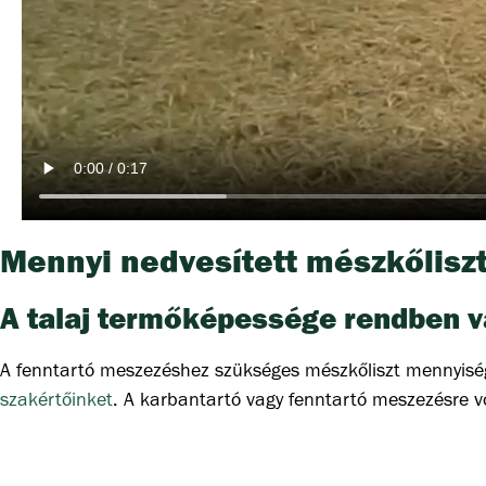
Mennyi nedvesített mészkőlisz
A talaj termőképessége rendben v
A fenntartó meszezéshez szükséges mészkőliszt mennyis
szakértőinket
. A karbantartó vagy fenntartó meszezésre 