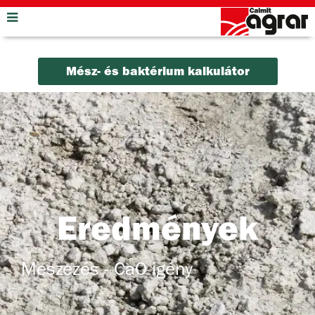
Mész- és baktérium kalkulátor
Eredmények
Meszezés - CaO igény