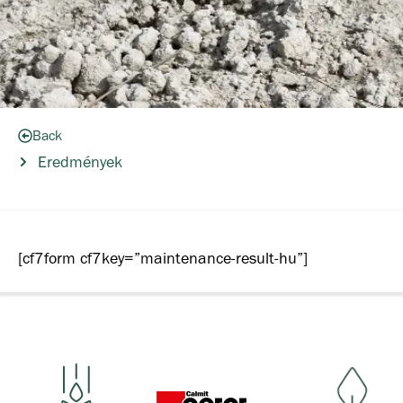
Back
Eredmények
[cf7form cf7key=”maintenance-result-hu”]