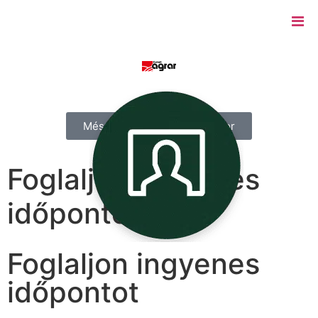
Mész- és baktérium kalkulátor
Foglaljon ingyenes
időpontot
Foglaljon ingyenes
időpontot