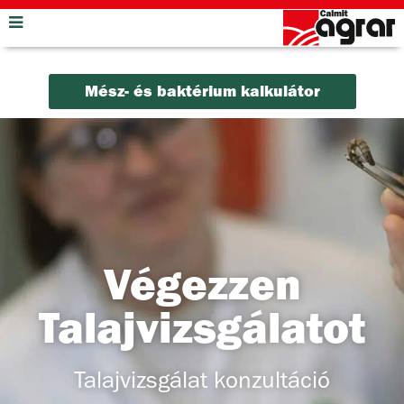
Mész- és baktérium kalkulátor
Végezzen
Talajvizsgálatot
Talajvizsgálat konzultáció