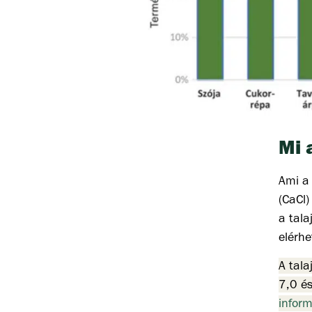
Mi 
Ami a 
(CaCl)
a tala
elérhe
A tala
7,0 és
infor