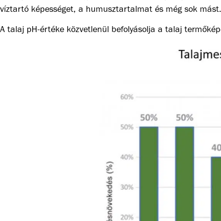
víztartó képességet, a humusztartalmat és még sok mást
A talaj pH-értéke közvetlenül befolyásolja a talaj termők