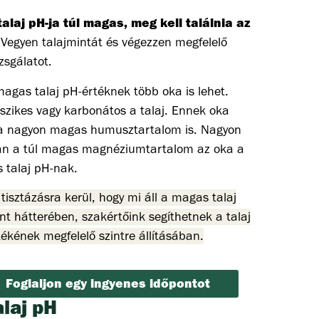
talaj pH-ja túl magas, meg kell találnia az
Vegyen talajmintát és végezzen megfelelő
izsgálatot.
magas talaj pH-értéknek több oka is lehet.
szikes vagy karbonátos a talaj. Ennek oka
 a nagyon magas humusztartalom is. Nagyon
an a túl magas magnéziumtartalom az oka a
 talaj pH-nak.
tisztázásra kerül, hogy mi áll a magas talaj
nt hátterében, szakértőink segíthetnek a talaj
ékének megfelelő szintre állításában.
Foglaljon egy ingyenes időpontot
alaj pH