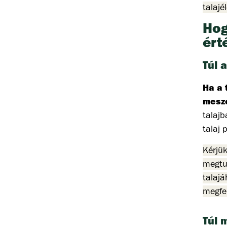
talajé
Hog
ért
Túl 
Ha a 
mesze
talajb
talaj 
Kérjü
megtu
talajá
megfel
Túl 