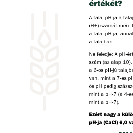
értékét?
A talaj pH-ja a tal
(H+) számát méri. 
a talaj pH-ja, anná
a talajban.
Ne feledje: A pH-ér
szám (az alap 10). 
a 6-os pH-jú talajb
van, mint a 7-es pH
ös pH pedig százszo
mint a pH-7 (a 4-e
mint a pH-7).
Ezért nagy a külö
pH-ja (CaCl) 6,0 v