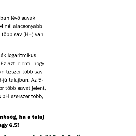
ajban lévő savak
Minél alacsonyabb
l több sav (H+) van
ték logaritmikus
Ez azt jelenti, hogy
an tízszer több sav
-jú talajban. Az 5-
r több savat jelent,
s pH ezerszer több,
nbség, ha a talaj
agy 6,5!