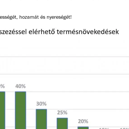
.
épességét, hozamát és nyereségét!