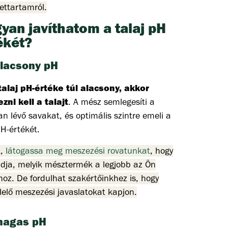
lettartamról.
yan javíthatom a talaj pH
ékét?
alacsony pH
talaj pH-értéke túl alacsony, akkor
zni kell a talajt
. A mész semlegesíti a
an lévő savakat, és optimális szintre emeli a
pH-értékét.
k,
látogassa meg meszezési rovatunkat
, hogy
dja, melyik mésztermék a legjobb az Ön
hoz. De fordulhat szakértőinkhez is, hogy
elő meszezési javaslatokat kapjon.
magas pH