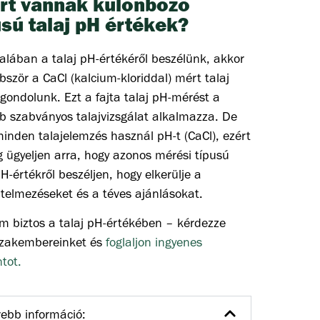
rt vannak különböző
usú talaj pH értékek?
alában a talaj pH-értékéről beszélünk, akkor
bször a CaCl (kalcium-kloriddal) mért talaj
gondolunk. Ezt a fajta talaj pH-mérést a
b szabványos talajvizsgálat alkalmazza. De
nden talajelemzés használ pH-t (CaCl), ezért
 ügyeljen arra, hogy azonos mérési típusú
pH-értékről beszéljen, hogy elkerülje a
rtelmezéseket és a téves ajánlásokat.
m biztos a talaj pH-értékében – kérdezze
zakembereinket és
foglaljon ingyenes
tot.
ebb információ: