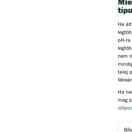
Mié
típ
Ha ált
legtöb
pH-ra 
legtöb
nem mi
mindig
talaj 
félreé
Ha ne
meg s
időpon
Bőv