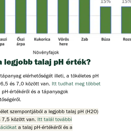
a legjobb talaj pH érték?
tápanyag elérhetőségét illeti, a tökéletes pH
 6,5 és 7,0 között van.
Itt tudhat meg többet
j pH-értékéről és a tápanyagok
tőségéről.
jélet szempontjából a legjobb talaj pH (H2O)
 7,5 között van.
Itt talál további
mációkat
a talaj pH-értékéről és a