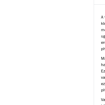
A 
kl
mé
ug
er
pH
Má
ha
Ez
va
ez
pH
Va