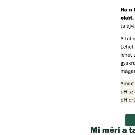
Ha a 
okát.
talajv
A túl 
Lehet 
lehet
gyakr
magas
Amint 
pH-szi
pH-ért
Mi méri a t