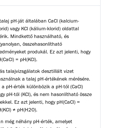
talaj pH-ját általában CaCl (kalcium-
orid) vagy KCl (kálium-klorid) oldattal
rik. Mindkettő használható, és
yanolyan, összehasonlítható
edményeket produkál. Ez azt jelenti, hogy
(CaCl) = pH(KCl).
s talajvizsgálatok desztillált vizet
sználnak a talaj pH-értékének mérésére.
 a pH-érték különbözik a pH-tól (CaCl)
gy pH-tól (KCl), és nem hasonlítható össze
ekkel. Ez azt jelenti, hogy pH(CaCl) =
(KCl) ≠ pH(H2O).
n még néhány pH-érték, amelyet