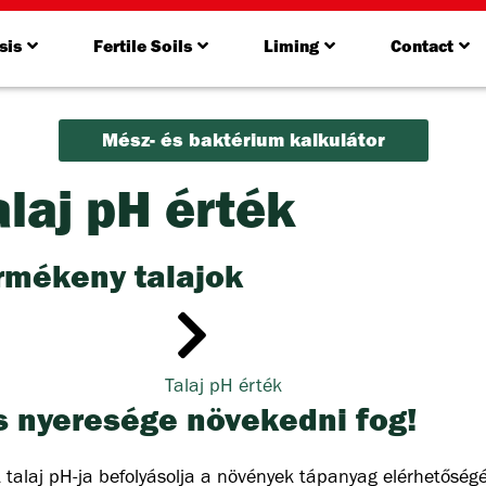
sis
Fertile Soils
Liming
Contact
Mész- és baktérium kalkulátor
alaj pH érték
rmékeny talajok
Talaj pH érték
és nyeresége növekedni fog!
 talaj pH-ja befolyásolja a növények tápanyag elérhetőségét,