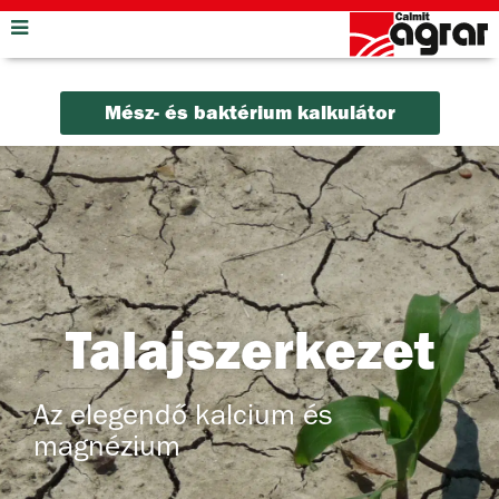
Mész- és baktérium kalkulátor
Talajszerkezet
Az elegendő kalcium és
magnézium