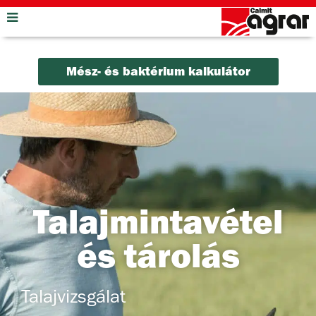
Mész- és baktérium kalkulátor
Talajmintavétel
és tárolás
Talajvizsgálat