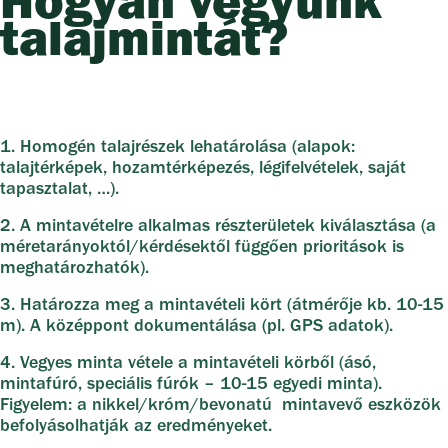
Hogyan vegyünk
talajmintát?
1. Homogén talajrészek lehatárolása (alapok:
talajtérképek, hozamtérképezés, légifelvételek, saját
tapasztalat, …).
2. A mintavételre alkalmas részterületek kiválasztása (a
méretarányoktól/kérdésektől függően prioritások is
meghatározhatók).
3. Határozza meg a mintavételi kört (átmérője kb. 10-15
m). A középpont dokumentálása (pl. GPS adatok).
4. Vegyes minta vétele a mintavételi körből (ásó,
mintafúró, speciális fúrók – 10-15 egyedi minta).
Figyelem: a nikkel/króm/bevonatú mintavevő eszközök
befolyásolhatják az eredményeket.