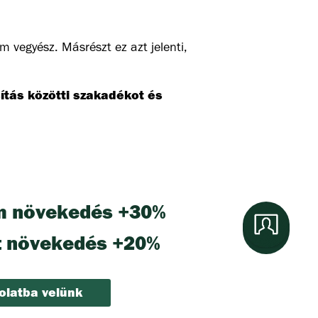
m vegyész. Másrészt ez azt jelenti,
ítás közötti szakadékot és
m növekedés +30%
t növekedés +20%
olatba velünk