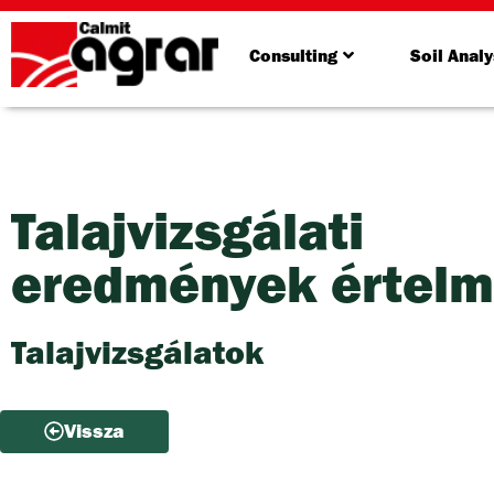
Consulting
Soil Analy
Talajvizsgálati
eredmények értel
Talajvizsgálatok
Vissza