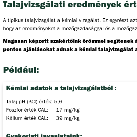
Talajvizsgálati eredmények ér
A tipikus talajvizsgálat a kémiai vizsgálat. Ez egyrészt 
hogy az eredményeket a mezőgazdasággal és a mezőgazda
Magasan képzett szakértőink örömmel segítenek áth
pontos ajánlásokat adnak a kémiai talajvizsgálat 
Például:
Kémiai adatok a talajvizsgálatból :
Talaj pH (KCl) érték: 5,6
Foszfor érték CAL: 17 mg/kg
Kálium érték CAL: 39 mg/kg
Gyakorlati javaslataink: