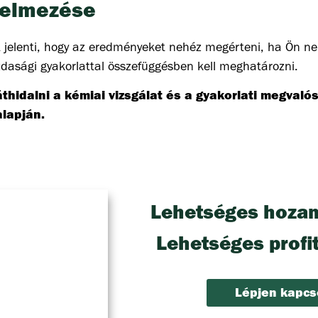
telmezése
azt jelenti, hogy az eredményeket nehéz megérteni, ha Ön ne
sági gyakorlattal összefüggésben kell meghatározni.
idalni a kémiai vizsgálat és a gyakorlati megvalós
alapján.
Lehetséges hoza
Lehetséges profi
Lépjen kapcs