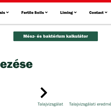
sis
Fertile Soils
Liming
Contact
Mész- és baktérium kalkulátor
mezése
Talajvizsgálat
Talajvizsgálati eredm