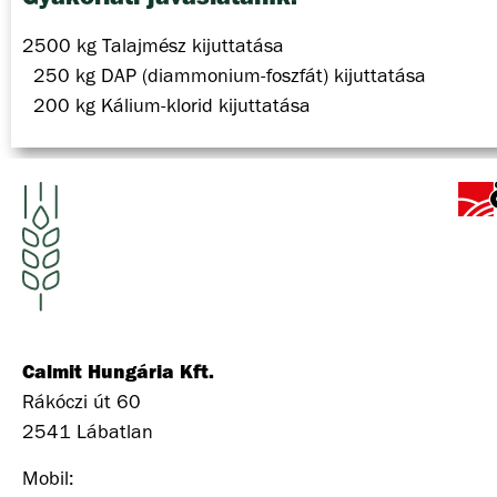
2500 kg Talajmész kijuttatása
250 kg DAP (diammonium-foszfát) kijuttatása
200 kg Kálium-klorid kijuttatása
Calmit Hungária Kft.
Rákóczi út 60
2541 Lábatlan
Mobil:
+3620 316 7764