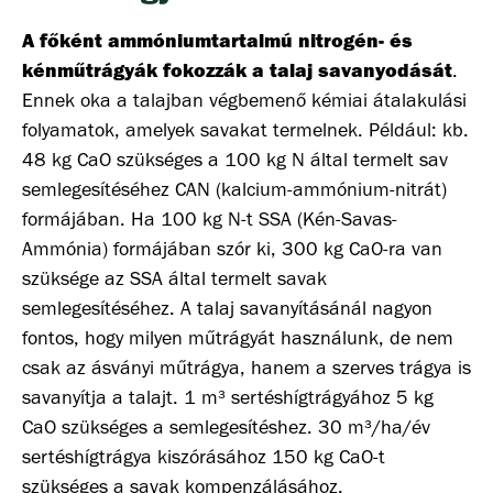
A főként ammóniumtartalmú nitrogén- és
kénműtrágyák fokozzák a talaj savanyodását
.
Ennek oka a talajban végbemenő kémiai átalakulási
folyamatok, amelyek savakat termelnek. Például: kb.
48 kg CaO szükséges a 100 kg N által termelt sav
semlegesítéséhez CAN (kalcium-ammónium-nitrát)
formájában. Ha 100 kg N-t SSA (Kén-Savas-
Ammónia) formájában szór ki, 300 kg CaO-ra van
szüksége az SSA által termelt savak
semlegesítéséhez. A talaj savanyításánál nagyon
fontos, hogy milyen műtrágyát használunk, de nem
csak az ásványi műtrágya, hanem a szerves trágya is
savanyítja a talajt. 1 m³ sertéshígtrágyához 5 kg
CaO szükséges a semlegesítéshez. 30 m³/ha/év
sertéshígtrágya kiszórásához 150 kg CaO-t
szükséges a savak kompenzálásához.