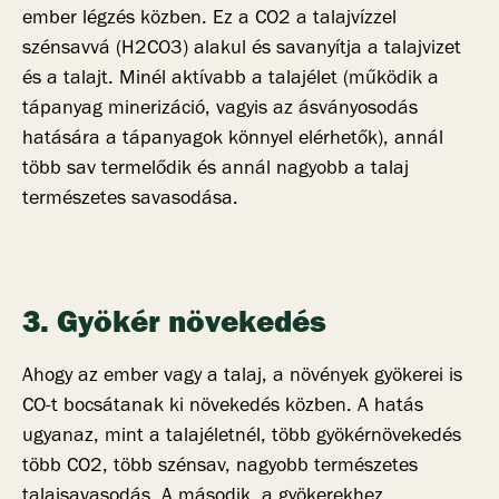
ember légzés közben. Ez a CO2 a talajvízzel
szénsavvá (H2CO3) alakul és savanyítja a talajvizet
és a talajt. Minél aktívabb a talajélet (működik a
tápanyag minerizáció, vagyis az ásványosodás
hatására a tápanyagok könnyel elérhetők), annál
több sav termelődik és annál nagyobb a talaj
természetes savasodása.
3. Gyökér növekedés
Ahogy az ember vagy a talaj, a növények gyökerei is
CO-t bocsátanak ki növekedés közben. A hatás
ugyanaz, mint a talajéletnél, több gyökérnövekedés
több CO2, több szénsav, nagyobb természetes
talajsavasodás. A második, a gyökerekhez