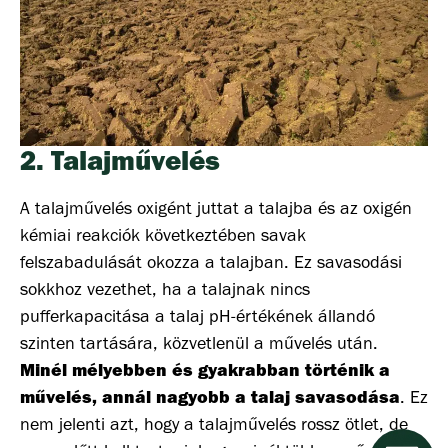
2. Talajművelés
A talajművelés oxigént juttat a talajba és az oxigén
kémiai reakciók következtében savak
felszabadulását okozza a talajban. Ez savasodási
sokkhoz vezethet, ha a talajnak nincs
pufferkapacitása a talaj pH-értékének állandó
szinten tartására, közvetlenül a művelés után.
Minél mélyebben és gyakrabban történik a
művelés, annál nagyobb a talaj savasodása
. Ez
nem jelenti azt, hogy a talajművelés rossz ötlet, de