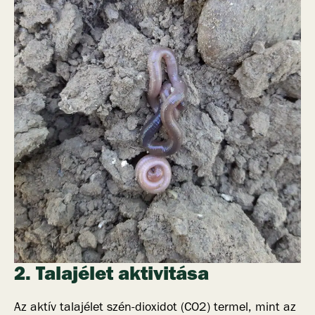
2. Talajélet aktivitása
Az aktív talajélet szén-dioxidot (CO2) termel, mint az