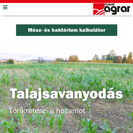
Mész- és baktérium kalkulátor
Talajsavanyodás
Tönkreteszi a hozamot