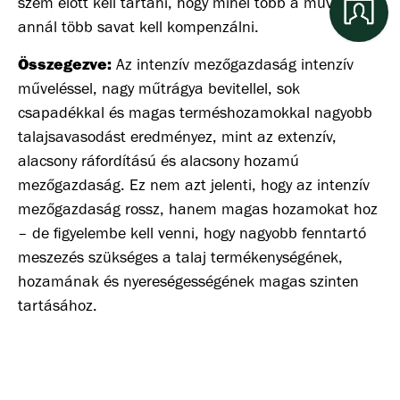
szem előtt kell tartani, hogy minél több a művelés,
annál több savat kell kompenzálni.
Összegezve:
Az intenzív mezőgazdaság intenzív
műveléssel, nagy műtrágya bevitellel, sok
csapadékkal és magas terméshozamokkal nagyobb
talajsavasodást eredményez, mint az extenzív,
alacsony ráfordítású és alacsony hozamú
mezőgazdaság. Ez nem azt jelenti, hogy az intenzív
mezőgazdaság rossz, hanem magas hozamokat hoz
– de figyelembe kell venni, hogy nagyobb fenntartó
meszezés szükséges a talaj termékenységének,
hozamának és nyereségességének magas szinten
tartásához.